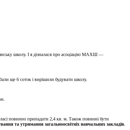
иянську школу. І я дізналася про асоціацію МАХШ —
бали ще 6 соток і вирішили будувати школу.
ви.
класі повинно припадати 2,4 кв. м. Також повинні бути
ання та утримання загальноосвітніх навчальних закладів
.