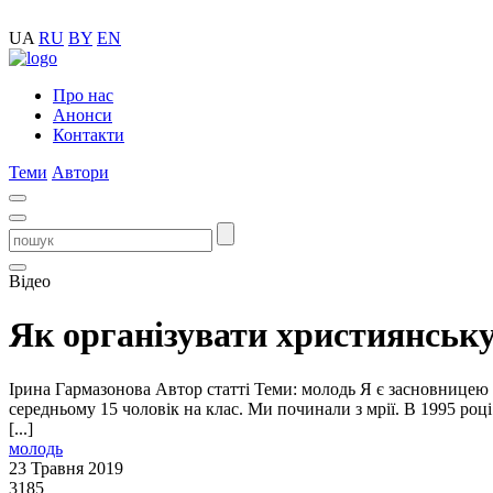
UA
RU
BY
EN
Про нас
Анонси
Контакти
Теми
Автори
Відео
Як організувати християнськ
Ірина Гармазонова Автор статті Теми: молодь Я є засновницею з
середньому 15 чоловік на клас. Ми починали з мрії. В 1995 році
[...]
молодь
23 Травня 2019
3185