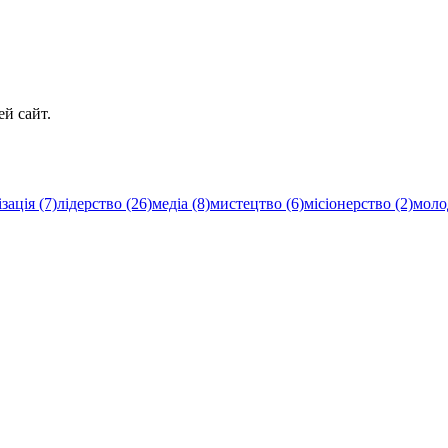
й сайт.
зація (7)
лідерство (26)
медіа (8)
мистецтво (6)
місіонерство (2)
моло