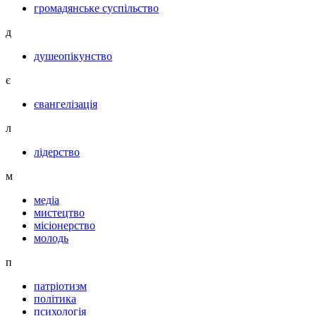
громадянське суспільство
д
душеопікунство
є
євангелізація
л
лідерство
м
медіа
мистецтво
місіонерство
молодь
п
патріотизм
політика
психологія