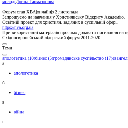
молодь
/
Ірина Гармазонова
Форум став ХВА
|
онлайн
|
з 2 листопада
Запрошуємо на навчання у Християнську Відкриту Академію.
Освітній проект для християн, задіяних в суспільній сфері.
https://hva.org.ua
При використанні матеріалів просимо додавати посилання на це
Східноєвропейський лідерський форум 2011-2020
Теми
апологетика (10)
бізнес (5)
громадянське суспільство (17)
євангелі
а
апологетика
б
бізнес
в
війна
г