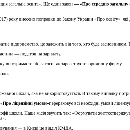
редня загальна освіта». Ще один закон —
«Про середню загальну 
2017) року внесено поправки до Закону України «Про освіту», як
не підприємство, це залежить від того, хто буде засновником. 
астина — податок на зарплату.
яку ви отримаєте після того, як зареєструєте юридичну форму.
коли.
авної школи, яка не використовується. В такому випадку потрібе
 «Про ліцензійні умови»
перераховує всі необхідні умови ліцензу
офії школи. Наша місія звучить так: «Формувати життєстверджув
а».
нзування — в Києві це відділ КМДА.