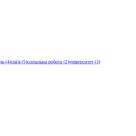
дь (4)
сім'я (5)
соціальна робота (2)
університет (3)