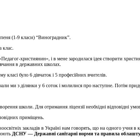
упеня (1-9 класи) “Виноградник”.
а клас.
 «Педагог-християнин», і в мене зародилася ідея створити христ
вчання в державних школах.
 класі було 6 дівчаток і 5 професійних вчителів.
али ми з ділянки у 6 соток і молилися про наступне. Потім прид
ворення школи. Для отримання ліцензії необхідні відповідні умо
дповідних приміщень.
освітніх закладів в Україні нам говорять, що на одного учня в 
улюють
ДСНУ — Державні санітарні норми та правила облаштув