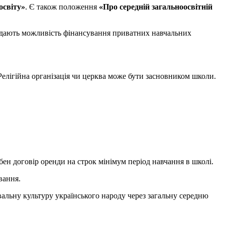
освіту»
. Є також положення
«Про середній загальноосвітній
і дають можливість фінансування приватних навчальних
Релігійна організація чи церква може бути засновником школи.
н договір оренди на строк мінімум період навчання в школі.
вання.
альну культуру українського народу через загальну середню