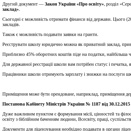
Другий документ —
Закон України «Про освіту»
, розділ «Се
заклад»
.
Сьогодні є можливість отримати фінанси від держави. Цього (
закладів.
Також є можливість подавати заявки на гранти.
Реєструвати школу юридично можна як приватний заклад, приват
Приблизно 45% оборотних коштів піде на податки, найбільша ч
Для державної реєстрації школи вам потрібен статус і печатка, 
Працівники школи отримують зарплату і знижки на послуги ш
Приміщення може бути орендоване, наприклад, приміщення держ
Постанова Кабінету Міністрів України № 1187 від 30.12.2015
Дуже важливим пунктом є формування місії, цінностей та філос
освіту з біблійним баченням людини, Всесвіту, праці, суспільств
Документи для ліцензування необхідно подавати в органи ліце