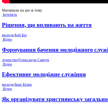
Матеріали на цю ж тему
Інтерв'ю
Рішення, що впливають на життя
молодь
/
Боб Біл
Відео
Формування бачення молодіжного служін
лідерство
/
Олександр Савчук
Відео
Ефективне молодіжне служіння
молодь
/
Іван Білик
Відео
Як організувати християнську загальн