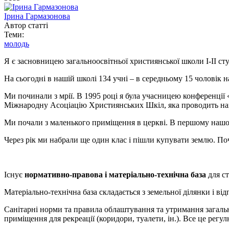
Ірина Гармазонова
Автор статті
Теми:
молодь
Я є засновницею загальноосвітньої християнської школи І-ІІ ст
На сьогодні в нашій школі 134 учні – в середньому 15 чоловік н
Ми починали з мрії. В 1995 році я була учасницею конференції
Міжнародну Асоціацію Християнських Шкіл, яка проводить на
Ми почали з маленького приміщення в церкві. В першому нашому
Через рік ми набрали ще один клас і пішли купувати землю. Поч
Існує
нормативно-правова і матеріально-технічна база
для ст
Матеріально-технічна база складається з земельної ділянки і ві
Санітарні норми та правила облаштування та утримання загально
приміщення для рекреації (коридори, туалети, ін.). Все це рег