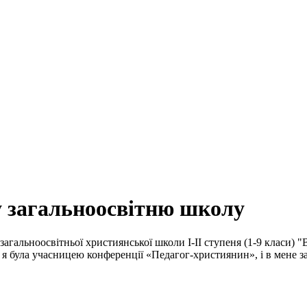
у загальноосвітню школу
агальноосвітньої християнської школи І-ІІ ступеня (1-9 класи) "
 я була учасницею конференції «Педагог-християнин», і в мене за