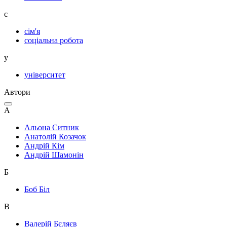
с
сім'я
соціальна робота
у
університет
Автори
А
Альона Ситник
Анатолій Козачок
Андрій Кім
Андрій Шамонін
Б
Боб Біл
В
Валерій Бєляєв