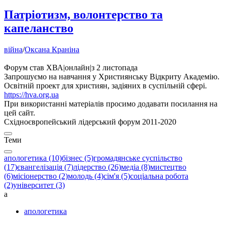
Патріотизм, волонтерство та
капеланство
війна
/
Оксана Краніна
Форум став ХВА
|
онлайн
|
з 2 листопада
Запрошуємо на навчання у Християнську Відкриту Академію.
Освітній проект для християн, задіяних в суспільній сфері.
https://hva.org.ua
При використанні матеріалів просимо додавати посилання на
цей сайт.
Східноєвропейський лідерський форум 2011-2020
Теми
апологетика (10)
бізнес (5)
громадянське суспільство
(17)
євангелізація (7)
лідерство (26)
медіа (8)
мистецтво
(6)
місіонерство (2)
молодь (4)
сім'я (5)
соціальна робота
(2)
університет (3)
а
апологетика