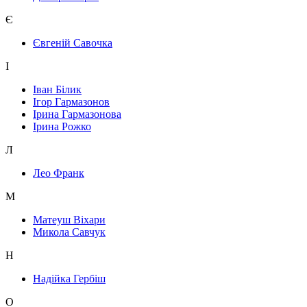
Є
Євгеній Савочка
І
Іван Білик
Ігор Гармазонов
Ірина Гармазонова
Ірина Рожко
Л
Лео Франк
М
Матеуш Віхари
Микола Савчук
Н
Надійка Гербіш
О