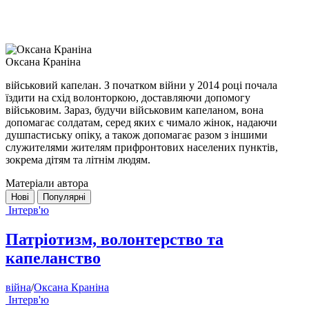
Оксана Краніна
військовий капелан. З початком війни у 2014 році почала
їздити на схід волонторкою, доставляючи допомогу
військовим. Зараз, будучи військовим капеланом, вона
допомагає солдатам, серед яких є чимало жінок, надаючи
душпастиську опіку, а також допомагає разом з іншими
служителями жителям прифронтових населених пунктів,
зокрема дітям та літнім людям.
Матеріали автора
Нові
Популярні
Інтерв'ю
Патріотизм, волонтерство та
капеланство
війна
/
Оксана Краніна
Інтерв'ю