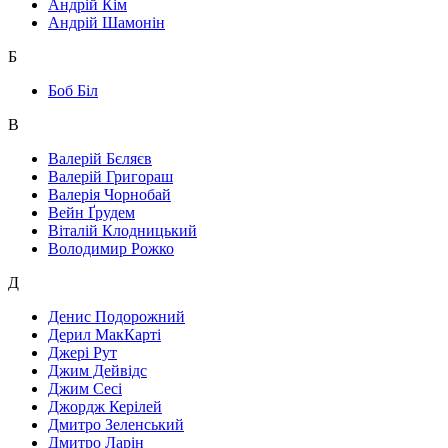
Андрій Кім
Андрій Шамонін
Б
Боб Біл
В
Валерій Бєляєв
Валерій Григораш
Валерія Чорнобай
Вейн Ґрудем
Віталій Клодницький
Володимир Рожко
Д
Денис Подорожний
Дерил МакКарті
Джері Рут
Джим Дейвідс
Джим Сесі
Джордж Керілей
Дмитро Зеленський
Дмитро Ларін