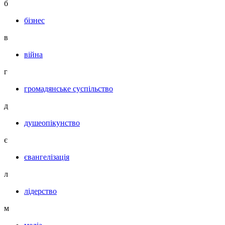
б
бізнес
в
війна
г
громадянське суспільство
д
душеопікунство
є
євангелізація
л
лідерство
м