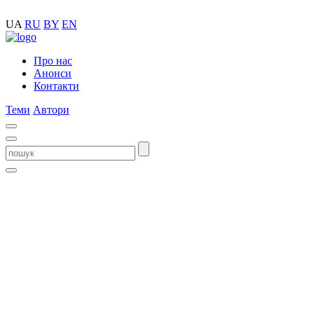
UA
RU
BY
EN
Про нас
Анонси
Контакти
Теми
Автори