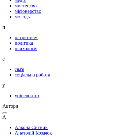
медіа
мистецтво
місіонерство
молодь
п
патріотизм
політика
психологія
с
сім'я
соціальна робота
у
університет
Автори
А
Альона Ситник
Анатолій Козачок