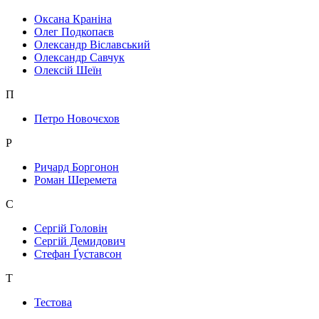
Оксана Краніна
Олег Подкопаєв
Олександр Віславський
Олександр Савчук
Олексій Шеїн
П
Петро Новочєхов
Р
Ричард Боргонон
Роман Шеремета
С
Сергій Головін
Сергій Демидович
Стефан Ґуставсон
Т
Тестова