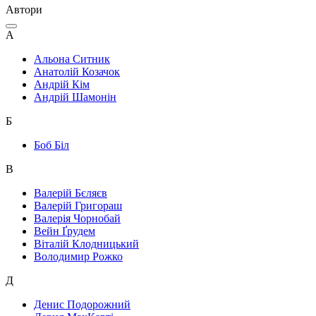
Автори
А
Альона Ситник
Анатолій Козачок
Андрій Кім
Андрій Шамонін
Б
Боб Біл
В
Валерій Бєляєв
Валерій Григораш
Валерія Чорнобай
Вейн Ґрудем
Віталій Клодницький
Володимир Рожко
Д
Денис Подорожний