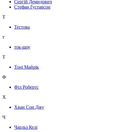
Сергій Демидович
Стефан Ґуставсон
Т
Тестова
т
ток-шоу
Т
Тоні Майрік
Ф
Філ Робертс
Х
Хван Сон Джу
Ч
Чарльз Келі