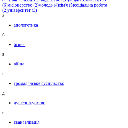
(6)
місіонерство (2)
молодь (4)
сім'я (5)
соціальна робота
(2)
університет (3)
а
апологетика
б
бізнес
в
війна
г
громадянське суспільство
д
душеопікунство
є
євангелізація