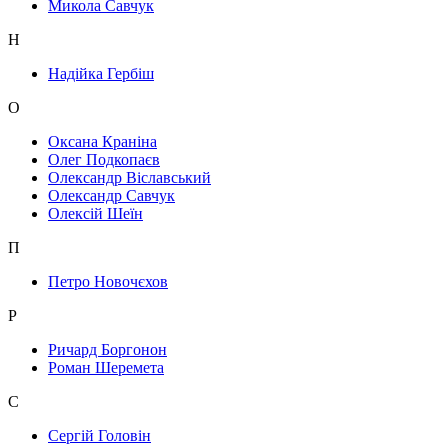
Микола Савчук
Н
Надійка Гербіш
О
Оксана Краніна
Олег Подкопаєв
Олександр Віславський
Олександр Савчук
Олексій Шеїн
П
Петро Новочєхов
Р
Ричард Боргонон
Роман Шеремета
С
Сергій Головін