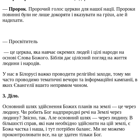
—
Пророк
. Пророчий голос церкви для нашої нації. Пророки
повинні були не лише докоряти і вказувати на гріхи, але й
надихати.
— Просвітитель
— це церква, яка навчає окремих людей і цілі народи на
основі Слова Божого. Біблія дає цілісний погляд на життя
людини і народів.
У нас в Білорусі важко проводити релігійні заходи, тому ми
часто проводимо тематичні вечори та інформаційні кампанії, в
яких Євангелії вшито непрямим чином.
3. Діло.
Основний шлях здійснення Божих планів на землі — це через
людину. Чи робить Бог надприродні речі на Землі через
людину? Звісно, так. Але основний шлях — через людину. В
більшості справ, які нам необхідно здійснити на цій землі, є
Божа частка і наша, і тут потрібен баланс. Ми не можемо
проконтролювати все, на це здатен тільки Бог.