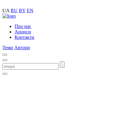
UA
RU
BY
EN
Про нас
Анонси
Контакти
Теми
Автори