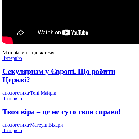
Матеріали на цю ж тему
Інтерв'ю
Секуляризм у Європі. Що робити
Церкві?
апологетика
/
Тоні Майрік
Інтерв'ю
Твоя віра – це не суто твоя справа!
апологетика
/
Матеуш Віхари
Інтерв'ю