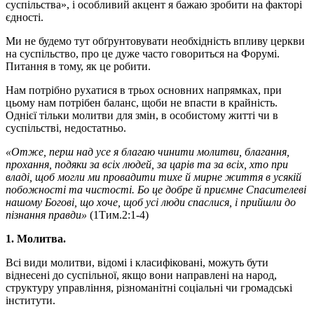
суспільства», і особливий акцент я бажаю зробити на факторі
єдності.
Ми не будемо тут обґрунтовувати необхідність впливу церкви
на суспільство, про це дуже часто говориться на Форумі.
Питання в тому, як це робити.
Нам потрібно рухатися в трьох основних напрямках, при
цьому нам потрібен баланс, щоби не впасти в крайність.
Однієї тільки молитви для змін, в особистому житті чи в
суспільстві, недостатньо.
«Отже, перш над усе я благаю чинити молитви, благання,
прохання, подяки за всіх людей, за царів та за всіх, хто при
владі, щоб могли ми провадити тихе й мирне життя в усякій
побожності та чистості. Бо це добре й приємне Спасителеві
нашому Богові, що хоче, щоб усі люди спаслися, і прийшли до
пізнання правди»
(1Тим.2:1-4)
1. Молитва.
Всі види молитви, відомі і класифіковані, можуть бути
віднесені до суспільної, якщо вони направлені на народ,
структуру управління, різноманітні соціальні чи громадські
інститути.