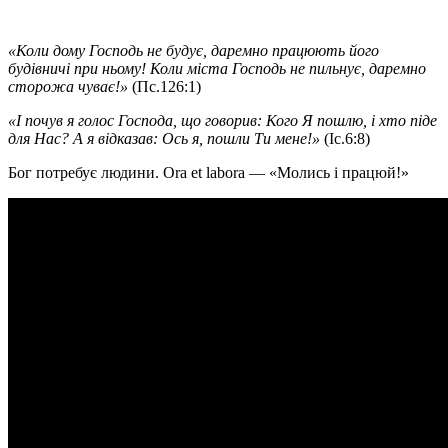
«Коли дому Господь не будує, даремно працюють його
будівничі при ньому! Коли міста Господь не пильнує, даремно
сторожа чуває!»
(Пс.126:1)
«І почув я голос Господа, що говорив: Кого Я пошлю, і хто піде
для Нас? А я відказав: Ось я, пошли Ти мене!»
(Iс.6:8)
Бог потребує людини. Ora et labora — «Молись і працюй!»