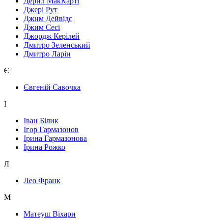
Дерил МакКарті
Джері Рут
Джим Дейвідс
Джим Сесі
Джордж Керілей
Дмитро Зеленський
Дмитро Ларін
Є
Євгеній Савочка
І
Іван Білик
Ігор Гармазонов
Ірина Гармазонова
Ірина Рожко
Л
Лео Франк
М
Матеуш Віхари