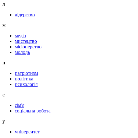
л
лідерство
м
медіа
мистецтво
місіонерство
молодь
п
патріотизм
політика
психологія
с
сім'я
соціальна робота
у
університет