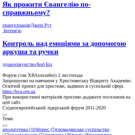
Як прожити Євангелію по-
справжньому?
євангелізація
/
Джері Рут
Інтерв'ю
Контроль над емоціями за допомогою
аркуша та ручки
душеопікунство
/
Боб Біл
Форум став ХВА
|
онлайн
|
з 2 листопада
Запрошуємо на навчання у Християнську Відкриту Академію.
Освітній проект для християн, задіяних в суспільній сфері.
https://hva.org.ua
При використанні матеріалів просимо додавати посилання на
цей сайт.
Східноєвропейський лідерський форум 2011-2020
Теми
апологетика (10)
бізнес (5)
громадянське суспільство
(17)
євангелізація (7)
лідерство (26)
медіа (8)
мистецтво