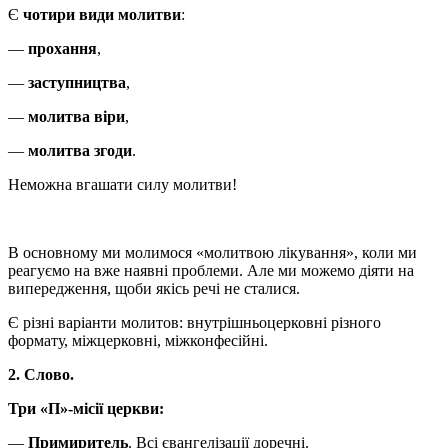
Є
чотири види молитви
:
—
прохання
,
—
заступництва
,
—
молитва віри
,
—
молитва згоди
.
Неможна вгашати силу молитви!
B основному ми молимося «молитвою лікування», коли ми
реагуємо на вже наявні проблеми. Але ми можемо діяти на
випередження, щоби якісь речі не сталися.
Є різні варіанти молитов: внутрішньоцерковні різного
формату, міжцерковні, міжконфесійні.
2. Слово.
Три «П»-місії церкви:
—
Примиритель
. Всі євангелізації доречні.