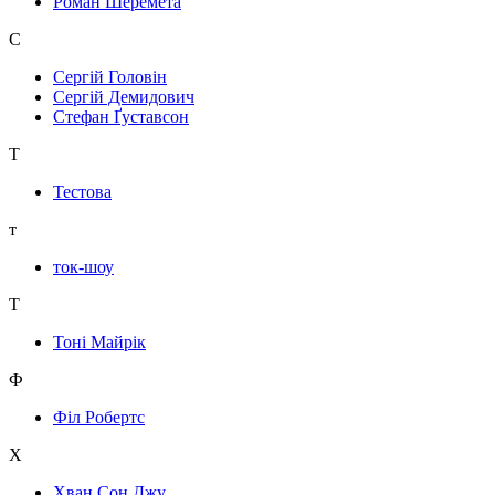
Роман Шеремета
С
Сергій Головін
Сергій Демидович
Стефан Ґуставсон
Т
Тестова
т
ток-шоу
Т
Тоні Майрік
Ф
Філ Робертс
Х
Хван Сон Джу