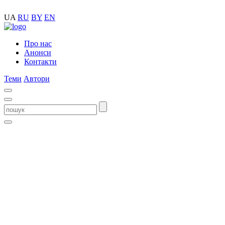
UA
RU
BY
EN
Про нас
Анонси
Контакти
Теми
Автори