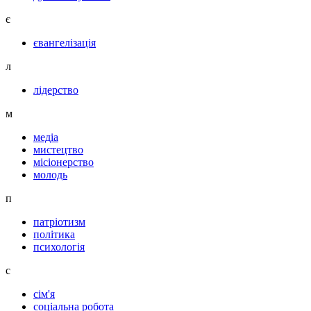
є
євангелізація
л
лідерство
м
медіа
мистецтво
місіонерство
молодь
п
патріотизм
політика
психологія
с
сім'я
соціальна робота