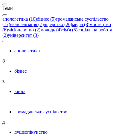
Теми
апологетика (10)
бізнес (5)
громадянське суспільство
(17)
євангелізація (7)
лідерство (26)
медіа (8)
мистецтво
(6)
місіонерство (2)
молодь (4)
сім'я (5)
соціальна робота
(2)
університет (3)
а
апологетика
б
бізнес
в
війна
г
громадянське суспільство
д
душеопікунство