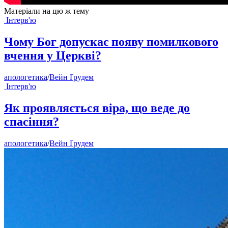
Матеріали на цю ж тему
Інтерв'ю
Чому Бог допускає появу помилкового
вчення у Церкві?
апологетика
/
Вейн Ґрудем
Інтерв'ю
Як проявляється віра, що веде до
спасіння?
апологетика
/
Вейн Ґрудем