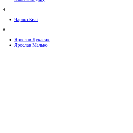
Ч
Чарльз Келі
Я
Ярослав Лукасик
Ярослав Малько