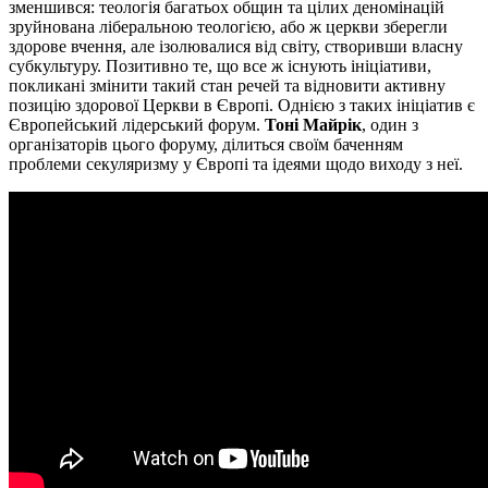
зменшився: теологія багатьох общин та цілих деномінацій
зруйнована ліберальною теологією, або ж церкви зберегли
здорове вчення, але ізолювалися від світу, створивши власну
субкультуру. Позитивно те, що все ж існують ініціативи,
покликані змінити такий стан речей та відновити активну
позицію здорової Церкви в Європі. Однією з таких ініціатив є
Європейський лідерський форум.
Тоні Майрік
, один з
організаторів цього форуму, ділиться своїм баченням
проблеми секуляризму у Європі та ідеями щодо виходу з неї.