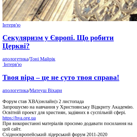
Інтерв'ю
Секуляризм у Європі. Що робити
Церкві?
апологетика
/
Тоні Майрік
Інтерв'ю
Твоя віра – це не суто твоя справа!
апологетика
/
Матеуш Віхари
Форум став ХВА
|
онлайн
|
з 2 листопада
Запрошуємо на навчання у Християнську Відкриту Академію.
Освітній проект для християн, задіяних в суспільній сфері.
https://hva.org.ua
При використанні матеріалів просимо додавати посилання на
цей сайт.
Східноєвропейський лідерський форум 2011-2020