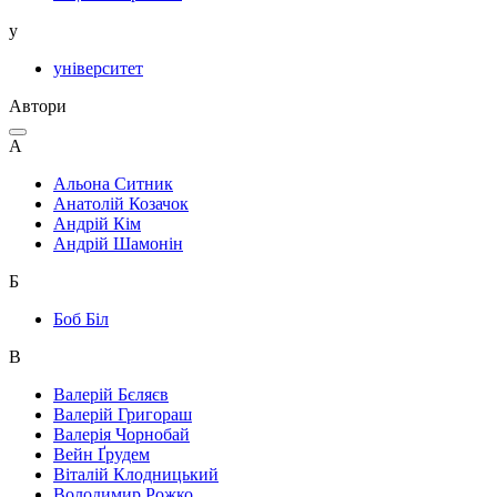
у
університет
Автори
А
Альона Ситник
Анатолій Козачок
Андрій Кім
Андрій Шамонін
Б
Боб Біл
В
Валерій Бєляєв
Валерій Григораш
Валерія Чорнобай
Вейн Ґрудем
Віталій Клодницький
Володимир Рожко