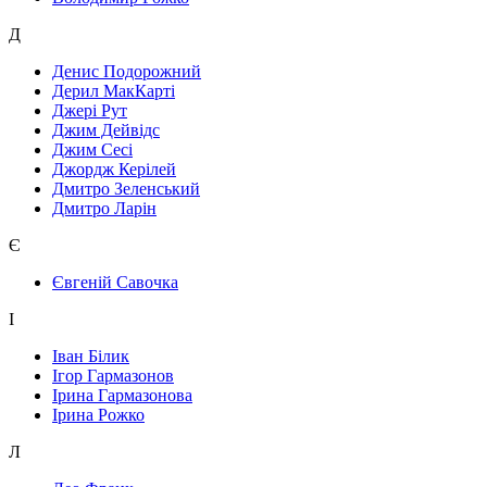
Д
Денис Подорожний
Дерил МакКарті
Джері Рут
Джим Дейвідс
Джим Сесі
Джордж Керілей
Дмитро Зеленський
Дмитро Ларін
Є
Євгеній Савочка
І
Іван Білик
Ігор Гармазонов
Ірина Гармазонова
Ірина Рожко
Л