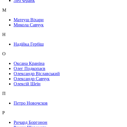
Лео Франк
М
Матеуш Віхари
Микола Савчук
Н
Надійка Гербіш
О
Оксана Краніна
Олег Подкопаєв
Олександр Віславський
Олександр Савчук
Олексій Шеїн
П
Петро Новочєхов
Р
Ричард Боргонон