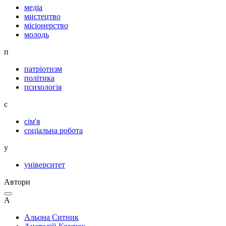
медіа
мистецтво
місіонерство
молодь
п
патріотизм
політика
психологія
с
сім'я
соціальна робота
у
університет
Автори
А
Альона Ситник