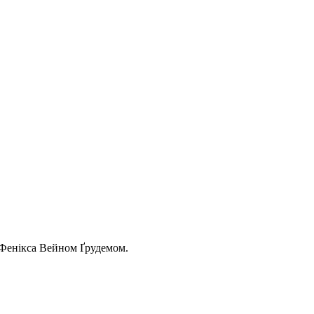
ї Фенікса Вейном Ґрудемом.