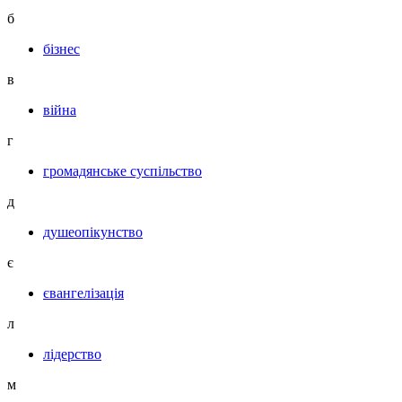
б
бізнес
в
війна
г
громадянське суспільство
д
душеопікунство
є
євангелізація
л
лідерство
м