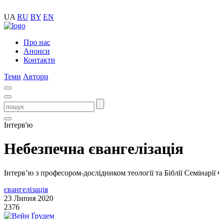
UA
RU
BY
EN
Про нас
Анонси
Контакти
Теми
Автори
Інтерв'ю
Небезпечна євангелізація
Інтерв’ю з професором-дослідником теології та Біблії Семінарі
євангелізація
23 Липня 2020
2376