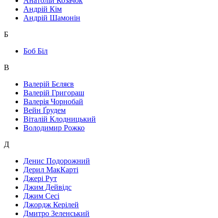
Анатолій Козачок
Андрій Кім
Андрій Шамонін
Б
Боб Біл
В
Валерій Бєляєв
Валерій Григораш
Валерія Чорнобай
Вейн Ґрудем
Віталій Клодницький
Володимир Рожко
Д
Денис Подорожний
Дерил МакКарті
Джері Рут
Джим Дейвідс
Джим Сесі
Джордж Керілей
Дмитро Зеленський