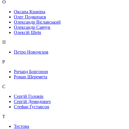
О
Оксана Краніна
Олег Подкопаєв
Олександр Віславський
Олександр Савчук
Олексій Шеїн
П
Петро Новочєхов
Р
Ричард Боргонон
Роман Шеремета
С
Сергій Головін
Сергій Демидович
Стефан Ґуставсон
Т
Тестова