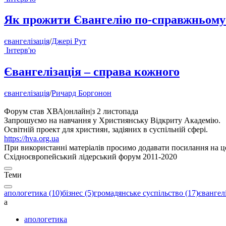
Як прожити Євангелію по-справжньому
євангелізація
/
Джері Рут
Інтерв'ю
Євангелізація – справа кожного
євангелізація
/
Ричард Боргонон
Форум став ХВА
|
онлайн
|
з 2 листопада
Запрошуємо на навчання у Християнську Відкриту Академію.
Освітній проект для християн, задіяних в суспільній сфері.
https://hva.org.ua
При використанні матеріалів просимо додавати посилання на це
Східноєвропейський лідерський форум 2011-2020
Теми
апологетика (10)
бізнес (5)
громадянське суспільство (17)
євангелі
а
апологетика