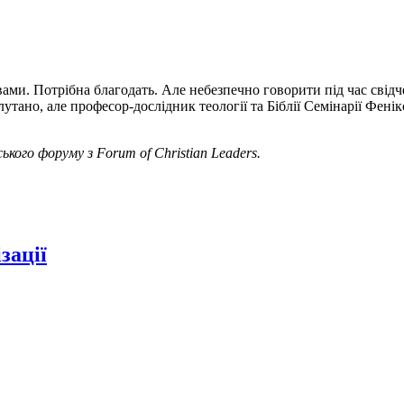
ами. Потрібна благодать. Але небезпечно говорити під час свід
утано, але професор-дослідник теології та Біблії Семінарії Фені
ького форуму з Forum of Christian Leaders.
зації