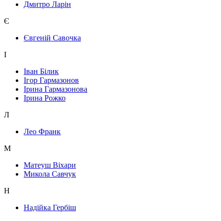
Дмитро Ларін
Є
Євгеній Савочка
І
Іван Білик
Ігор Гармазонов
Ірина Гармазонова
Ірина Рожко
Л
Лео Франк
М
Матеуш Віхари
Микола Савчук
Н
Надійка Гербіш