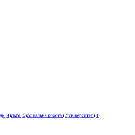
дь (4)
сім'я (5)
соціальна робота (2)
університет (3)