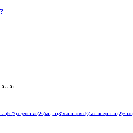
?
й сайт.
зація (7)
лідерство (26)
медіа (8)
мистецтво (6)
місіонерство (2)
моло