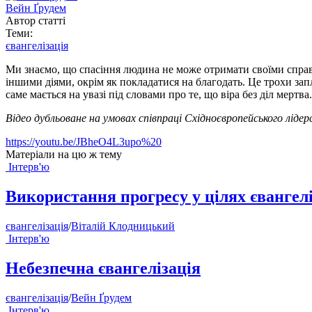
Вейн Ґрудем
Автор статті
Теми:
євангелізація
Ми знаємо, що спасіння людина не може отримати своїми справ
іншими діями, окрім як покладатися на благодать. Це трохи запл
саме мається на увазі під словами про те, що віра без діл мертва.
Відео дубльоване на умовах співпраці Східноєвропейського лідерс
https://youtu.be/JBheO4L3upo%20
Матеріали на цю ж тему
Інтерв'ю
Використання прогресу у цілях євангелі
євангелізація
/
Віталій Клодницький
Інтерв'ю
Небезпечна євангелізація
євангелізація
/
Вейн Ґрудем
Інтерв'ю