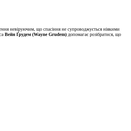
чення невіруючим, що спасіння не супроводжується ніякими
кса
Вейн Ґрудем (Wayne Grudem)
допомагає розібратися, що