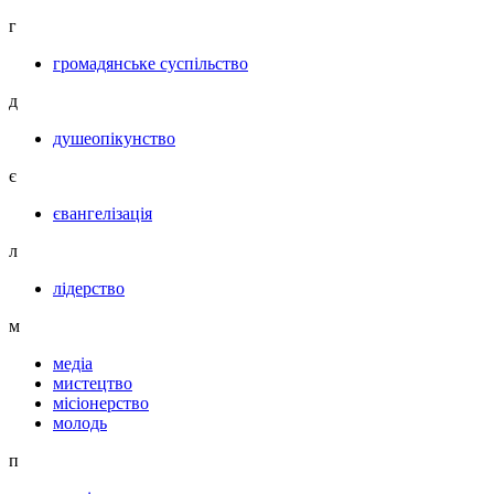
г
громадянське суспільство
д
душеопікунство
є
євангелізація
л
лідерство
м
медіа
мистецтво
місіонерство
молодь
п