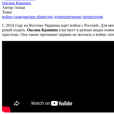
Оксана Кранина
Автор статьи
Темы:
война
гражданское общество
душепопечение
патриотизм
С 2014 году на Востоке Украины идет война с Россией. Для мно
рукой подать.
Оксана Кранина
участвует в разных видах помо
христиан. Она также призывает церкви не молчать о войне, пот