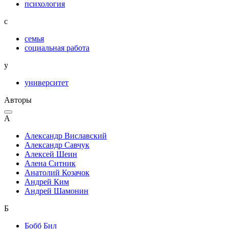
психология
с
семья
социальная работа
у
университет
Авторы
А
Александр Виславский
Александр Савчук
Алексей Шеин
Алена Ситник
Анатолий Козачок
Андрей Ким
Андрей Шамонин
Б
Бобб Бил