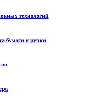
ионных технологий
а бумаги и ручки
тво
ера