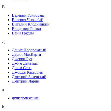
В
Валерий Григораш
Валерия Чернобай
Виталий Клодницкий
Владимир Рожко
Вэйн Грудэм
Д
Денис Подорожный
Дерил МакКарти
Джерри Рут
Джим Дейвидс
Джим Сеси
Джордж Кериллей
Дмитрий Зеленский
Дмитрий Ларин
д
душепопечение
Е