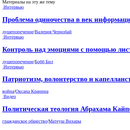
Материалы на эту же тему
Интервью
Проблема одиночества в век информац
душепопечение
/
Валерия Чернобай
Интервью
Контроль над эмоциями с помощью лист
душепопечение
/
Бобб Бил
Интервью
Патриотизм, волонтерство и капелланс
война
/
Оксана Кранина
Видео
Политическая теология Абрахама Кайп
гражданское общество
/
Матеуш Вихары