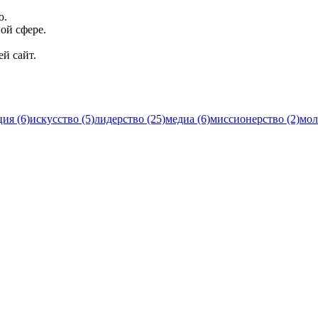
ю.
ой сфере.
й сайт.
ия (6)
искусство (5)
лидерство (25)
медиа (6)
миссионерство (2)
мол