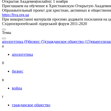
Открытая Академия
|
онлайн
|
с 1 ноября
Приглашаем на обучение в Христианскую Открытую Академи
Образовательный проект для христиан, активных в общественн
https://hva.org.ua
При використанні матеріалів просимо додавати посилання на це
Східноєвропейський лідерський форум 2011-2020
Темы
апологетика (9)
бизнес (5)
гражданское общество (15)
евангелизац
а
апологетика
б
бизнес
в
война
г
гражданское общество