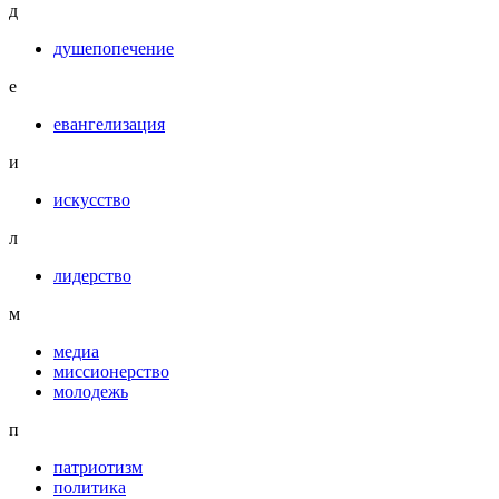
д
душепопечение
е
евангелизация
и
искусство
л
лидерство
м
медиа
миссионерство
молодежь
п
патриотизм
политика