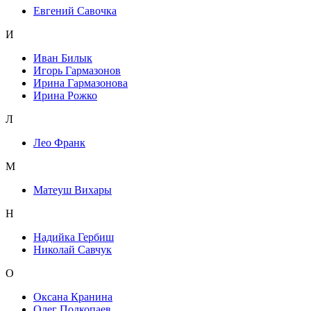
Евгений Савочка
И
Иван Билык
Игорь Гармазонов
Ирина Гармазонова
Ирина Рожко
Л
Лео Франк
М
Матеуш Вихары
Н
Надийка Гербиш
Николай Савчук
О
Оксана Кранина
Олег Подкопаев