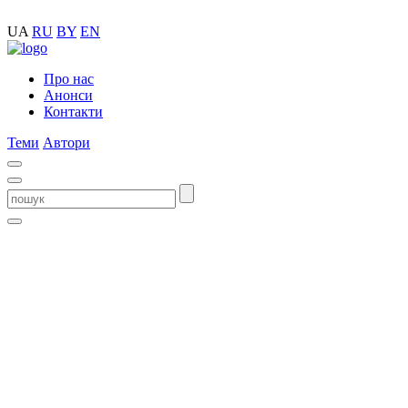
UA
RU
BY
EN
Про нас
Анонси
Контакти
Теми
Автори