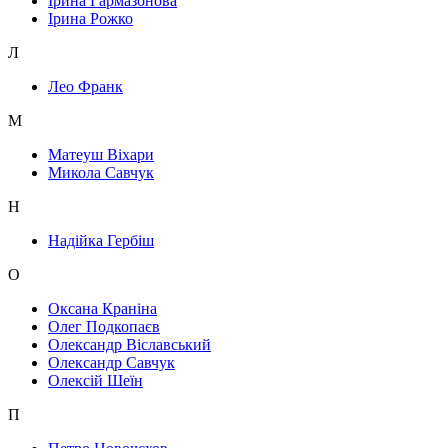
Ірина Гармазонова
Ірина Рожко
Л
Лео Франк
М
Матеуш Віхари
Микола Савчук
Н
Надійка Гербіш
О
Оксана Краніна
Олег Подкопаєв
Олександр Віславський
Олександр Савчук
Олексій Шеїн
П