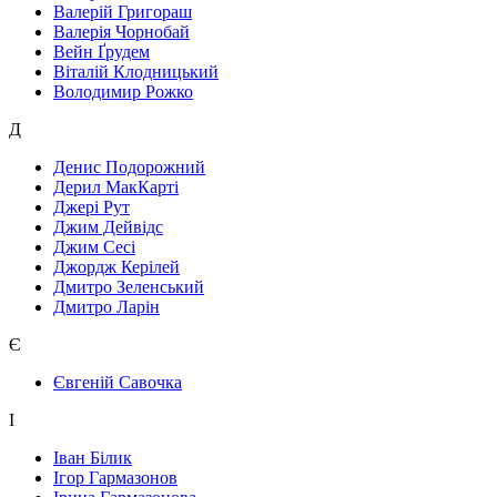
Валерій Григораш
Валерія Чорнобай
Вейн Ґрудем
Віталій Клодницький
Володимир Рожко
Д
Денис Подорожний
Дерил МакКарті
Джері Рут
Джим Дейвідс
Джим Сесі
Джордж Керілей
Дмитро Зеленський
Дмитро Ларін
Є
Євгеній Савочка
І
Іван Білик
Ігор Гармазонов