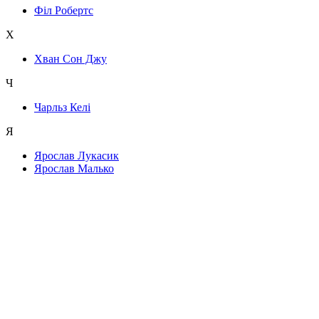
Філ Робертс
Х
Хван Сон Джу
Ч
Чарльз Келі
Я
Ярослав Лукасик
Ярослав Малько