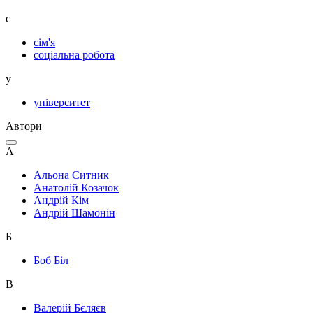
с
сім'я
соціальна робота
у
університет
Автори
А
Альона Ситник
Анатолій Козачок
Андрій Кім
Андрій Шамонін
Б
Боб Біл
В
Валерій Бєляєв