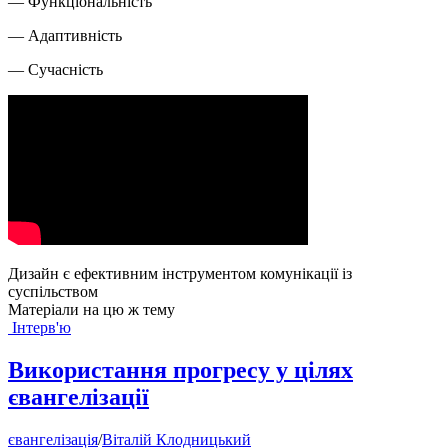
— Функціональність
— Адаптивність
— Сучасність
Дизайн є ефективним інструментом комунікації із
суспільством
Матеріали на цю ж тему
Інтерв'ю
Використання прогресу у цілях
євангелізації
євангелізація
/
Віталій Клодницький