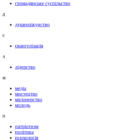
громадянське суспільство
д
душеопікунство
є
євангелізація
л
лідерство
м
медіа
мистецтво
місіонерство
молодь
п
патріотизм
політика
психологія