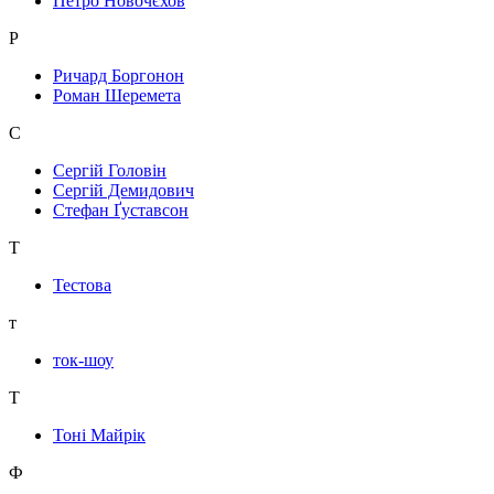
Петро Новочєхов
Р
Ричард Боргонон
Роман Шеремета
С
Сергій Головін
Сергій Демидович
Стефан Ґуставсон
Т
Тестова
т
ток-шоу
Т
Тоні Майрік
Ф