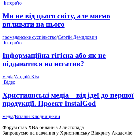
Інтерв'ю
Ми не від цього світу, але маємо
впливати на нього
громадянське суспільство
/
Сергій Демидович
Інтерв'ю
Інформаційна гігієна або як не
піддаватися на негатив?
медіа
/
Андрій Кім
Відео
Християнські медіа – від ідеї до першої
продукції. Проект InstalGod
медіа
/
Віталій Клодницький
Форум став ХВА
|
онлайн
|
з 2 листопада
Запрошуємо на навчання у Християнську Відкриту Академію.