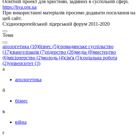
Освітній проект для християн, задіяних в суспільній сфері.
https://hva.org.ua
При використанні матеріалів просимо додавати посилання на
цей сайт.
Східноєвропейський лідерський форум 2011-2020
Теми
апологетика (10)
бізнес (5)
громадянське суспільство
(17)
євангелізація (7)
лідерство (26)
медіа (8)
мистецтво
(6)
місіонерство (2)
молодь (4)
сім'я (5)
соціальна робота
(2)
університет (3)
а
апологетика
б
бізнес
в
війна
г