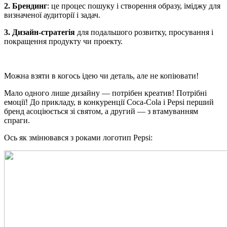
2. Брендинг
: це процес пошуку і створення образу, іміджу для
визначеної аудиторії і задач.
3. Дизайн-стратегія
для подальшого розвитку, просування і
покращення продукту чи проекту.
Можна взяти в когось ідею чи деталь, але не копіювати!
Мало одного лише дизайну — потрібен креатив! Потрібні
емоції! До прикладу, в конкуренції Coca-Cola і Pepsi перший
бренд асоціюється зі святом, а другий — з втамуванням
спраги.
Ось як змінювався з роками логотип Pepsi: