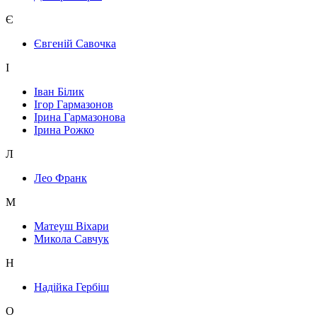
Є
Євгеній Савочка
І
Іван Білик
Ігор Гармазонов
Ірина Гармазонова
Ірина Рожко
Л
Лео Франк
М
Матеуш Віхари
Микола Савчук
Н
Надійка Гербіш
О