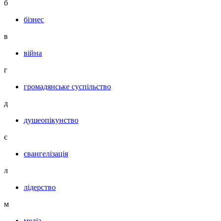
б
бізнес
в
війна
г
громадянське суспільство
д
душеопікунство
є
євангелізація
л
лідерство
м
медіа