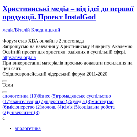
Християнські медіа – від ідеї до першої
продукції. Проект InstalGod
медіа
/
Віталій Клодницький
Форум став ХВА
|
онлайн
|
з 2 листопада
Запрошуємо на навчання у Християнську Відкриту Академію.
Освітній проект для християн, задіяних в суспільній сфері.
https://hva.org.ua
При використанні матеріалів просимо додавати посилання на
цей сайт.
Східноєвропейський лідерський форум 2011-2020
Теми
апологетика (10)
бізнес (5)
громадянське суспільство
(17)
євангелізація (7)
лідерство (26)
медіа (8)
мистецтво
(6)
місіонерство (2)
молодь (4)
сім'я (5)
соціальна робота
(2)
університет (3)
а
апологетика