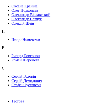
Оксана Краніна
Олег Подкопаєв
Олександр Віславський
Олександр Савчук
Олексій Шеїн
П
Петро Новочєхов
Р
Ричард Боргонон
Роман Шеремета
С
Сергій Головін
Сергій Демидович
Стефан Ґуставсон
Т
Тестова