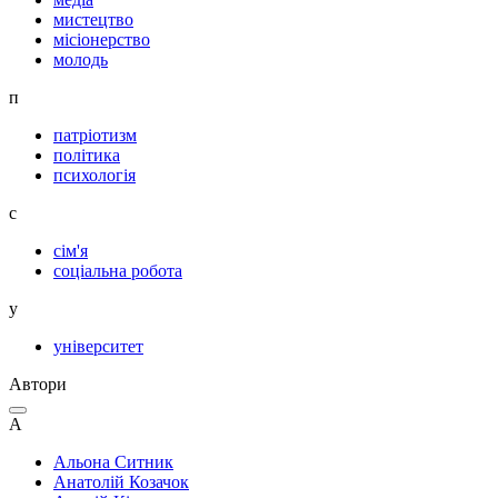
мистецтво
місіонерство
молодь
п
патріотизм
політика
психологія
с
сім'я
соціальна робота
у
університет
Автори
А
Альона Ситник
Анатолій Козачок