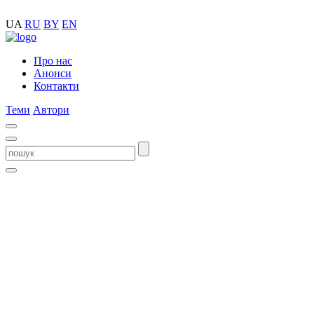
UA
RU
BY
EN
Про нас
Анонси
Контакти
Теми
Автори