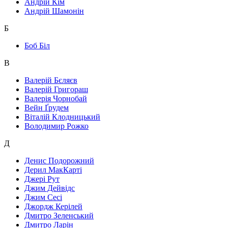
Андрій Кім
Андрій Шамонін
Б
Боб Біл
В
Валерій Бєляєв
Валерій Григораш
Валерія Чорнобай
Вейн Ґрудем
Віталій Клодницький
Володимир Рожко
Д
Денис Подорожний
Дерил МакКарті
Джері Рут
Джим Дейвідс
Джим Сесі
Джордж Керілей
Дмитро Зеленський
Дмитро Ларін