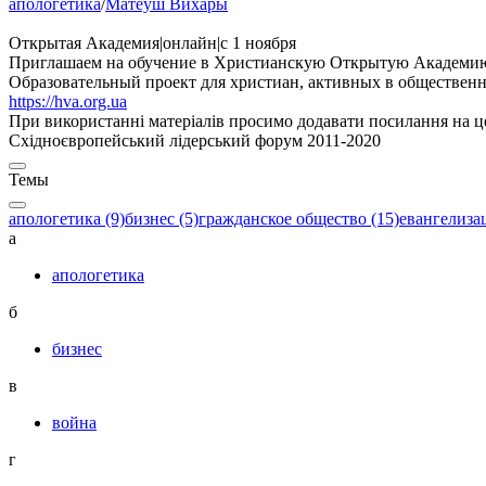
апологетика
/
Матеуш Вихары
Открытая Академия
|
онлайн
|
с 1 ноября
Приглашаем на обучение в Христианскую Открытую Академи
Образовательный проект для христиан, активных в общественн
https://hva.org.ua
При використанні матеріалів просимо додавати посилання на це
Східноєвропейський лідерський форум 2011-2020
Темы
апологетика (9)
бизнес (5)
гражданское общество (15)
евангелизац
а
апологетика
б
бизнес
в
война
г