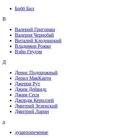
Бобб Бил
В
Валерий Григораш
Валерия Чернобай
Виталий Клодницкий
Владимир Рожко
Вэйн Грудэм
Д
Денис Подорожный
Дерил МакКарти
Джерри Рут
Джим Дейвидс
Джим Сеси
Джордж Кериллей
Дмитрий Зеленский
Дмитрий Ларин
д
душепопечение