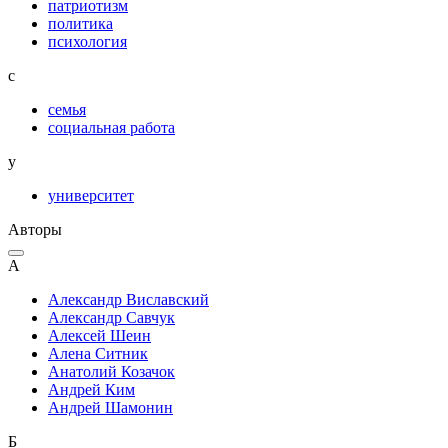
патриотизм
политика
психология
с
семья
социальная работа
у
университет
Авторы
А
Александр Виславский
Александр Савчук
Алексей Шеин
Алена Ситник
Анатолий Козачок
Андрей Ким
Андрей Шамонин
Б