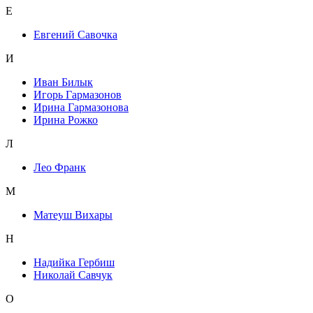
Е
Евгений Савочка
И
Иван Билык
Игорь Гармазонов
Ирина Гармазонова
Ирина Рожко
Л
Лео Франк
М
Матеуш Вихары
Н
Надийка Гербиш
Николай Савчук
О