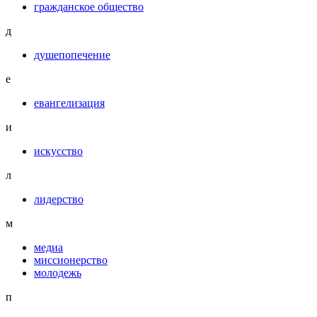
гражданское общество
д
душепопечение
е
евангелизация
и
искусство
л
лидерство
м
медиа
миссионерство
молодежь
п