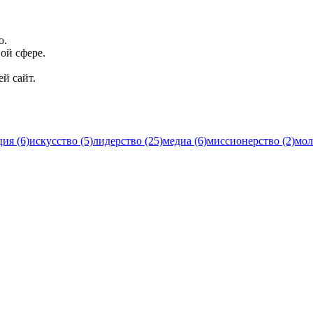
ю.
ой сфере.
й сайт.
ия (6)
искусство (5)
лидерство (25)
медиа (6)
миссионерство (2)
мол