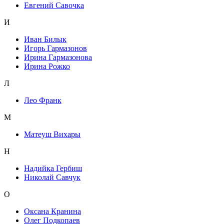
Евгений Савочка
И
Иван Билык
Игорь Гармазонов
Ирина Гармазонова
Ирина Рожко
Л
Лео Франк
М
Матеуш Вихары
Н
Надийка Гербиш
Николай Савчук
О
Оксана Кранина
Олег Подкопаев