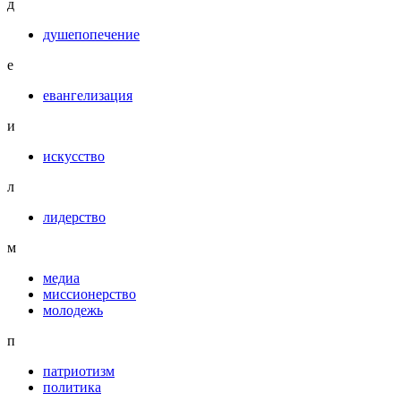
д
душепопечение
е
евангелизация
и
искусство
л
лидерство
м
медиа
миссионерство
молодежь
п
патриотизм
политика