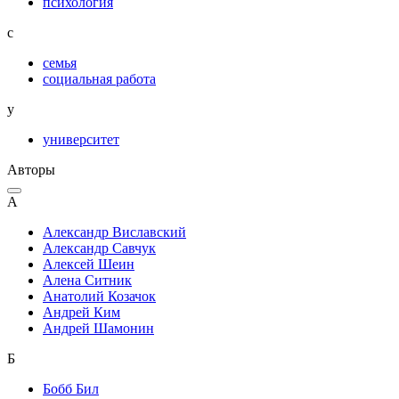
психология
с
семья
социальная работа
у
университет
Авторы
А
Александр Виславский
Александр Савчук
Алексей Шеин
Алена Ситник
Анатолий Козачок
Андрей Ким
Андрей Шамонин
Б
Бобб Бил