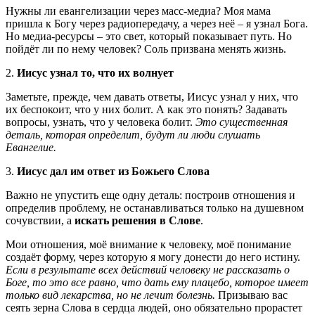
Нужны ли евангелизации через масс-медиа? Моя мама
пришла к Богу через радиопередачу, а через неё – я узнал Бога.
Но медиа-ресурсы – это свет, который показывает путь. Но
пойдёт ли по нему человек? Соль призвана менять жизнь.
2.
Иисус узнал то, что их волнует
Заметьте, прежде, чем давать ответы, Иисус узнал у них, что
их беспокоит, что у них болит. А как это понять? Задавать
вопросы, узнать, что у человека болит.
Это существенная
деталь, которая определит, будут ли люди слушать
Евангелие.
3.
Иисус дал им ответ из Божьего Слова
Важно не упустить еще одну деталь: построив отношения и
определив проблему, не останавливаться только на душевном
сочувствии, а
искать решения в Слове
.
Мои отношения, моё внимание к человеку, моё понимание
создаёт форму, через которую я могу донести до него истину.
Если в результате всех действий человеку не рассказать о
Боге, то это все равно, что дать ему плацебо, которое имеет
только вид лекарства, но не лечит болезнь.
Призываю вас
сеять зерна Слова в сердца людей, оно обязательно прорастет