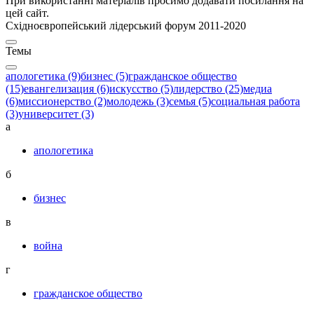
При використанні матеріалів просимо додавати посилання на
цей сайт.
Східноєвропейський лідерський форум 2011-2020
Темы
апологетика (9)
бизнес (5)
гражданское общество
(15)
евангелизация (6)
искусство (5)
лидерство (25)
медиа
(6)
миссионерство (2)
молодежь (3)
семья (5)
социальная работа
(3)
университет (3)
а
апологетика
б
бизнес
в
война
г
гражданское общество