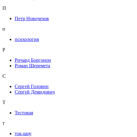
П
Петр Новочехов
п
психология
Р
Ричард Боргонон
Роман Шеремета
С
Сергей Головин
Сергей Демидович
Т
Тестовая
т
ток-шоу