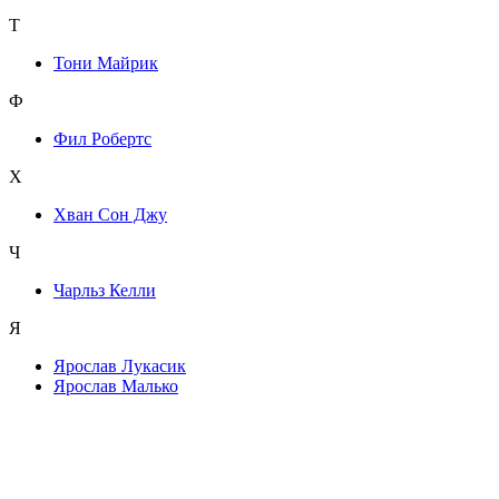
Т
Тони Майрик
Ф
Фил Робертс
Х
Хван Сон Джу
Ч
Чарльз Келли
Я
Ярослав Лукасик
Ярослав Малько