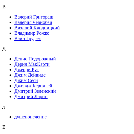
В
Валерий Григораш
Валерия Чернобай
Виталий Клодницкий
Владимир Рожко
Вэйн Грудэм
Д
Денис Подорожный
Дерил МакКарти
Джерри Рут
Джим Дейвидс
Джим Сеси
Джордж Кериллей
Дмитрий Зеленский
Дмитрий Ларин
д
душепопечение
Е